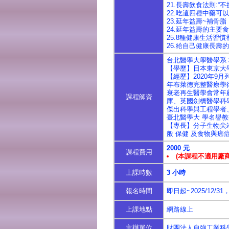
21.長壽飲食法則:“
22.吃這四種中藥
23.延年益壽~補骨脂
24.延年益壽的主要
25.8種健康生活習
26.給自己健康長壽
台北醫學大學醫學系
【學歷】日本東京大
【經歷】2020年9月
年布萊德完整醫療學術
衰老再生醫學會常年顧 
課程師資
庫、英國劍橋醫學科學
傑出科學與工程學者、
臺北醫學大 學名譽教
【專長】分子生物尖
般 保健 及食物與
2000 元
課程費用
(本課程不適用廠商
上課時數
3 小時
報名時間
即日起~2025/12
上課地點
網路線上
主辦單位
財團法人自強工業科