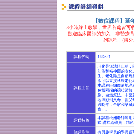
【數位課程】延
3小時線上教學，世界各處皆可
歡迎臨床醫師的加入，非醫療
列課程！(海外
課程代碼
14D521
老化是無法阻止的，
知能和精神面的老化
生。老化雖是自然現
卻可以直接延緩老化
本課程巨細靡遺地詳
課程主旨
色體兩端的端粒縮短
劃、自然療法、中藥
地照顧到父母、祖父
過晚年，全家和樂融
寶」。
本課程松洲老師運用
課程特色
式 講授給學員，精
修課條件
有興趣學員的學員皆