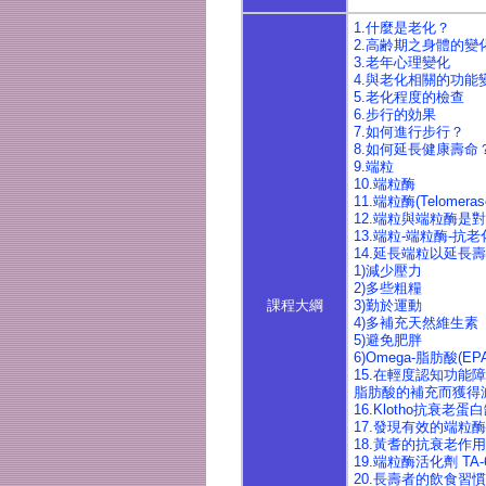
1.什麼是老化？
2.高齢期之身體的變
3.老年心理變化
4.與老化相關的功能
5.老化程度的檢查
6.步行的効果
7.如何進行步行？
8.如何延長健康壽命
9.端粒
10.端粒酶
11.端粒酶(Telomer
12.端粒與端粒酶是
13.端粒-端粒酶-抗
14.延長端粒以延長
1)減少壓力
2)多些粗糧
課程大綱
3)勤於運動
4)多補充天然維生素
5)避免肥胖
6)Omega-脂肪酸(EP
15.在輕度認知功能
脂肪酸的補充而獲得
16.Klotho抗
17.發現有效的端
18.黃耆的抗衰老作用
19.端粒酶活化劑 TA-
20.長壽者的飲食