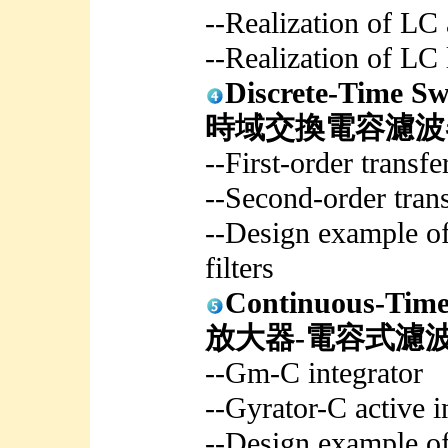
--Realization of LC 
--Realization of LC 
Discrete-Time S
時域交換電容濾波
--First-order transfe
--Second-order trans
--Design example of
filters
Continuous-Ti
放大器-電容式濾波
--Gm-C integrator
--Gyrator-C active i
--Design example of