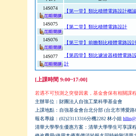
14S074
【第一堂】類比積體電路設計概
14S075
【第二堂】類比積體電路設計
14S076
【第三堂】前瞻類比積體電路設
【第四堂】類比濾波器積體電路
14S077
計
[上課時間 9:00~17:00]
若遇不可預測之突發因素，基金會保有相關課
主辦單位：財團法人自強工業科學基金會
上課地點：自強基金會台北分部 (台北市博愛路8
報名專線：(02)23113316分機2282 林小姐
hllin@
清華大學學生優惠方案：清華大學學生可享課
修改費用
(
使用本優惠價須於報名同時檢附清華