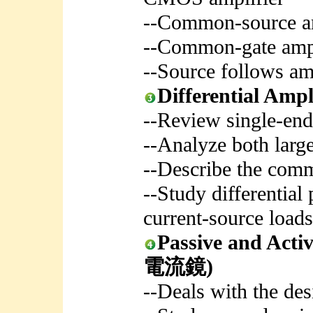
--Common-source am
--Common-gate ampl
--Source follows am
Differential A
--Review single-ende
--Analyze both large
--Describe the com
--Study differential
current-source loads
Passive and Ac
電流鏡)
--Deals with the des