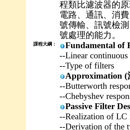
程類比濾波器的原
電路、通訊、消費
號傳輸、訊號檢測
號處理的能力。
Fundamental o
課程大綱：
--Linear continuous
--Type of filters
Approximati
--Butterworth respo
--Chebyshev respon
Passive Filte
--Realization of LC
--Derivation of the 