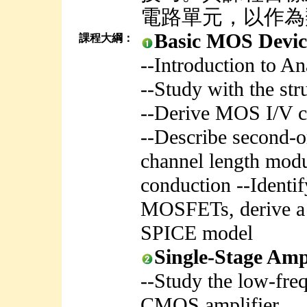
電路單元，以作為
Basic MOS Dev
課程大綱：
--Introduction to A
--Study with the str
--Derive MOS I/V ch
--Describe second-or
channel length modu
conduction --Identif
MOSFETs, derive a 
SPICE model
Single-Stage A
--Study the low-fre
CMOS amplifier