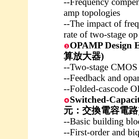
--Frequency compens
amp topologies
--The impact of fre
rate of two-stage o
OPAMP Desig
算放大器)
--Two-stage CMOS
--Feedback and op
--Folded-cascode
Switched-Capa
元：交換電容電路
--Basic building blo
--First-order and biq