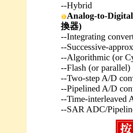
--Hybrid
Analog-to-Digi
換器)
--Integrating conver
--Successive-approx
--Algorithmic (or C
--Flash (or parallel)
--Two-step A/D con
--Pipelined A/D con
--Time-interleaved 
--SAR ADC/Pipeli