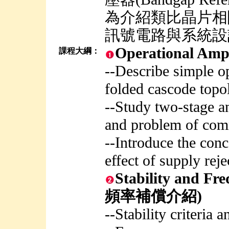
為介紹類比晶片相
訊號電路與系統設
Operational Am
課程大綱：
--Describe simple o
folded cascode topo
--Study two-stage a
and problem of co
--Introduce the conc
effect of supply reje
Stability and 
頻率補償介紹)
--Stability criteria