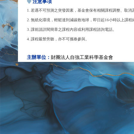
注意事項
1. 若遇不可預測之突發因素，基金會保有相關課程調整、取消
2. 無紙化環境，輕鬆達到減碳救地球，即日起16小時以上課
3. 課前請詳閱簡章之課程內容或利用課程諮詢電話。
4. 課程嚴禁旁聽，亦不可攜眷參與。
主辦單位：
財團法人自強工業科學基金會