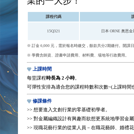
業的一大步！
課程代碼
日本 ORNE 奧恩
15Q321
※ 訂金 6,000 元，需於報名時繳交，餘款共分2期繳付。開
※ 學費含師資、證書申請費用、材料費、場地等行政費用。
上課時間
每堂課程
時長為 2 小時
。
可彈性安排為適合您的課程時數和次數~(上課時間也
修課條件
>> 想要進入文創行業的零基礎初學者。
>> 對金屬編織設計有興趣而欲想更系統地學習金
>> 現職花藝行業的從業人員－在職花藝師、婚禮