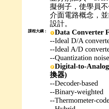
擬例子，使學員不
介面電路概念，並
設計。
Data Convert
課程大綱：
--Ideal D/A convert
--Ideal A/D convert
--Quantization noise
Digital-to-Ana
換器)
--Decoder-based
--Binary-weighted
--Thermometer-cod
--Hybrid