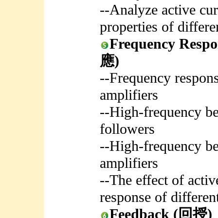
--Analyze active cur
properties of differe
Frequency Resp
應)
--Frequency response
amplifiers
--High-frequency b
followers
--High-frequency be
amplifiers
--The effect of acti
response of different
Feedback (回授)