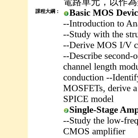
電路單元，以作為
Basic MOS Dev
課程大綱：
--Introduction to A
--Study with the str
--Derive MOS I/V ch
--Describe second-or
channel length modu
conduction --Identif
MOSFETs, derive a 
SPICE model
Single-Stage A
--Study the low-fre
CMOS amplifier