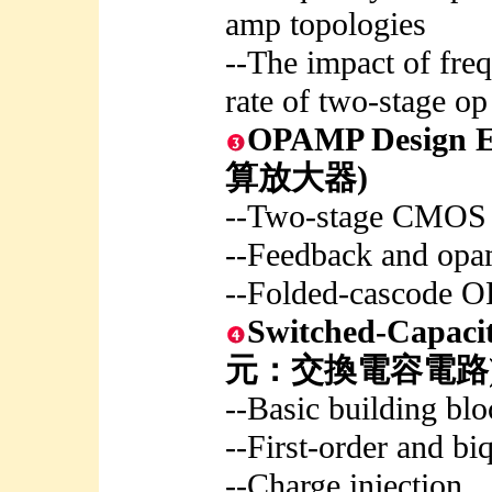
amp topologies
--The impact of fre
rate of two-stage o
OPAMP Desig
算放大器)
--Two-stage CMOS
--Feedback and op
--Folded-cascode
Switched-Capa
元：交換電容電路
--Basic building blo
--First-order and biq
--Charge injection