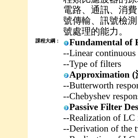
電路、通訊、消費
號傳輸、訊號檢測
號處理的能力。
Fundamental o
課程大綱：
--Linear continuous
--Type of filters
Approximati
--Butterworth respo
--Chebyshev respon
Passive Filte
--Realization of LC
--Derivation of the 