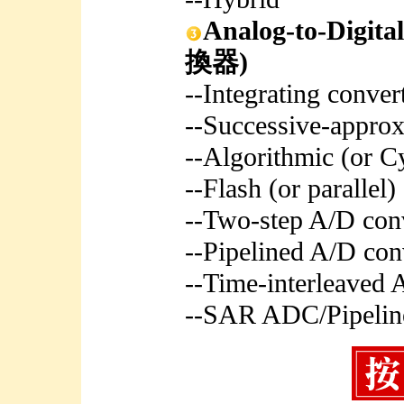
Analog-to-Digi
換器)
--Integrating conver
--Successive-approx
--Algorithmic (or C
--Flash (or parallel)
--Two-step A/D con
--Pipelined A/D con
--Time-interleaved 
--SAR ADC/Pipeli