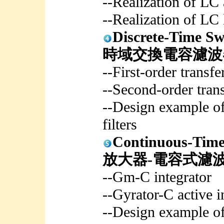
--Realization of LC 
--Realization of LC 
Discrete-Time S
時域交換電容濾波
--First-order transfe
--Second-order trans
--Design example of
filters
Continuous-Ti
放大器-電容式濾波
--Gm-C integrator
--Gyrator-C active i
--Design example of