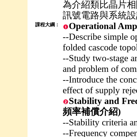
為介紹類比晶片相
訊號電路與系統設
Operational Am
課程大綱：
--Describe simple o
folded cascode topo
--Study two-stage a
and problem of co
--Introduce the conc
effect of supply reje
Stability and 
頻率補償介紹)
--Stability criteria
--Frequency compens