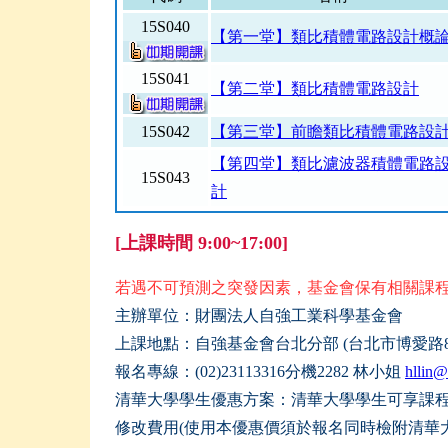
15S040
【第一堂】類比積體電路設計概
15S041
【第二堂】類比積體電路設計
15S042
【第三堂】前瞻類比積體電路設
【第四堂】類比濾波器積體電路
15S043
計
[上課時間 9:00~17:00]
若遇不可預測之突發因素，基金會保有相關課
主辦單位：財團法人自強工業科學基金會
上課地點：自強基金會台北分部 (台北市博愛路8
報名專線：(02)23113316分機2282 林小姐
hllin@
清華大學學生優惠方案：清華大學學生可享課
修改費用
(
使用本優惠價須於報名同時檢附清華