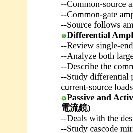
--Common-source am
--Common-gate ampl
--Source follows am
Differential A
--Review single-ende
--Analyze both large
--Describe the com
--Study differential
current-source loads
Passive and Ac
電流鏡)
--Deals with the des
--Study cascode mir