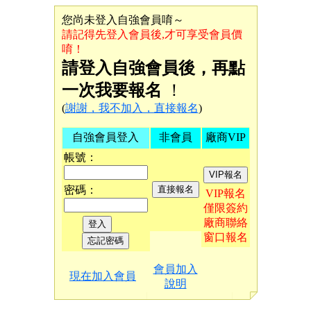
您尚未登入自強會員唷～
請記得先登入會員後,才可享受會員價
唷！
請登入自強會員後，再點
一次我要報名
！
(
謝謝，我不加入，直接報名
)
自強會員登入
非會員
廠商VIP
帳號：
密碼：
VIP報名
僅限簽約
廠商聯絡
窗口報名
會員加入
現在加入會員
說明