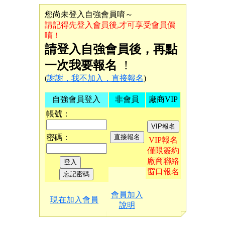
您尚未登入自強會員唷～
請記得先登入會員後,才可享受會員價
唷！
請登入自強會員後，再點
一次我要報名
！
(
謝謝，我不加入，直接報名
)
自強會員登入
非會員
廠商VIP
帳號：
密碼：
VIP報名
僅限簽約
廠商聯絡
窗口報名
會員加入
現在加入會員
說明