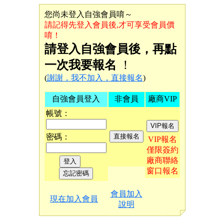
您尚未登入自強會員唷～
請記得先登入會員後,才可享受會員價
唷！
請登入自強會員後，再點
一次我要報名
！
(
謝謝，我不加入，直接報名
)
自強會員登入
非會員
廠商VIP
帳號：
密碼：
VIP報名
僅限簽約
廠商聯絡
窗口報名
會員加入
現在加入會員
說明