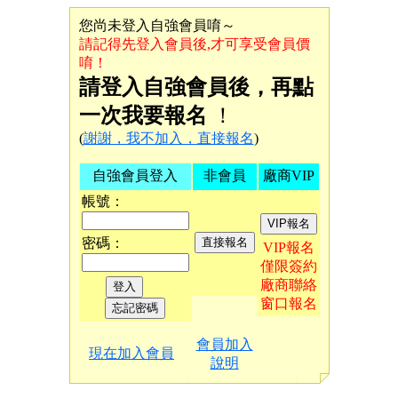
您尚未登入自強會員唷～
請記得先登入會員後,才可享受會員價
唷！
請登入自強會員後，再點
一次我要報名
！
(
謝謝，我不加入，直接報名
)
自強會員登入
非會員
廠商VIP
帳號：
密碼：
VIP報名
僅限簽約
廠商聯絡
窗口報名
會員加入
現在加入會員
說明