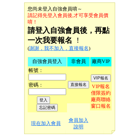
您尚未登入自強會員唷～
請記得先登入會員後,才可享受會員價
唷！
請登入自強會員後，再點
一次我要報名
！
(
謝謝，我不加入，直接報名
)
自強會員登入
非會員
廠商VIP
帳號：
密碼：
VIP報名
僅限簽約
廠商聯絡
窗口報名
會員加入
現在加入會員
說明