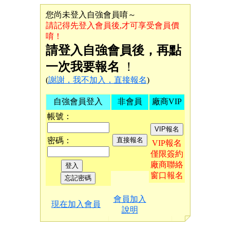
您尚未登入自強會員唷～
請記得先登入會員後,才可享受會員價
唷！
請登入自強會員後，再點
一次我要報名
！
(
謝謝，我不加入，直接報名
)
自強會員登入
非會員
廠商VIP
帳號：
密碼：
VIP報名
僅限簽約
廠商聯絡
窗口報名
會員加入
現在加入會員
說明