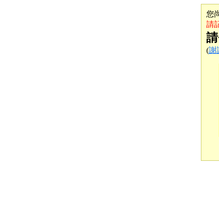
您
請
請
(
謝