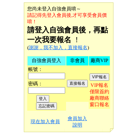
您尚未登入自強會員唷～
請記得先登入會員後,才可享受會員價
唷！
請登入自強會員後，再點
一次我要報名
！
(
謝謝，我不加入，直接報名
)
自強會員登入
非會員
廠商VIP
帳號：
密碼：
VIP報名
僅限簽約
廠商聯絡
窗口報名
會員加入
現在加入會員
說明