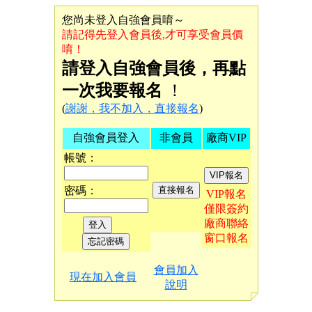
您尚未登入自強會員唷～
請記得先登入會員後,才可享受會員價
唷！
請登入自強會員後，再點
一次我要報名
！
(
謝謝，我不加入，直接報名
)
自強會員登入
非會員
廠商VIP
帳號：
密碼：
VIP報名
僅限簽約
廠商聯絡
窗口報名
會員加入
現在加入會員
說明