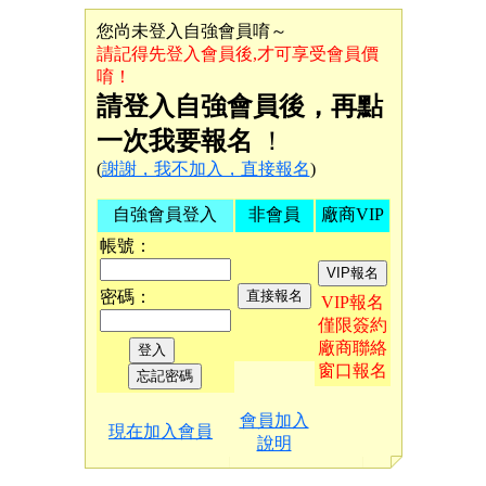
您尚未登入自強會員唷～
請記得先登入會員後,才可享受會員價
唷！
請登入自強會員後，再點
一次我要報名
！
(
謝謝，我不加入，直接報名
)
自強會員登入
非會員
廠商VIP
帳號：
密碼：
VIP報名
僅限簽約
廠商聯絡
窗口報名
會員加入
現在加入會員
說明