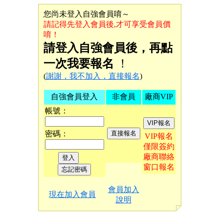
您尚未登入自強會員唷～
請記得先登入會員後,才可享受會員價
唷！
請登入自強會員後，再點
一次我要報名
！
(
謝謝，我不加入，直接報名
)
自強會員登入
非會員
廠商VIP
帳號：
密碼：
VIP報名
僅限簽約
廠商聯絡
窗口報名
會員加入
現在加入會員
說明