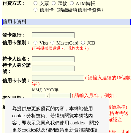
付費方式：
支票
匯款
ATM轉帳
信用卡〈請繼續填信用卡資料〉
信用卡資料
發卡銀行：
信用卡類別：
Visa
MasterCard
JCB
(不接受美國運通卡、花旗大來卡)
持卡人姓名：
持卡人身分證
號：
( 請輸入連續的16個數
信用卡卡號：
字 )
MM月 YYYY年
/
( 請輸入月/年，例如：
有效日期：
02/2012 )
刷卡金額：
N.T.
(以最終優惠價為準)
為提供您更多優質的內容，本網站使用
(刷卡金額僅供參考，符合超值優惠價格者需送
cookies分析技術。若繼續閱覽本網站內
出報名表後，系統發出報名成功回函確認金
容，即表示您同意我們使用 cookies，關於
額。)
更多cookies以及相關政策更新資訊請閱讀
☆會員於開課前七日(含)報名並完成繳費，才可