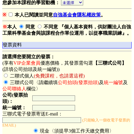
您參加本課程的學習動機：
※
本人已閱讀並同意
自強基金會隱私權政策
。
※
本人
同意
不同意 『個人基本資料，供財團法人自強
工業科學基金會與該課程合作單位運用，以從事職業訓練』。
發票資料
請選擇您要開立的發票：
(享有
VIP企業會員
優惠價格，其發票需勾選
【三聯式公司】
(詳填公司抬頭及統一編號))
二聯式個人
(免費課程，也請選這裡)
三聯式公司〈請繼續填
公司抬頭(發票抬頭)
及
統一編號
及
公司聯絡人
欄位〉
公司(發票抬
頭)：
統一編號：
三聯式電子發票寄送E-mail：
(只能輸入一個收電子發票的
EMAIL)
現金〈須提早3個工作天繳交費用〉