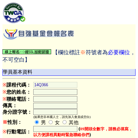
【欄位標註
※
符號者為
必要欄位
，
不可空白】
學員基本資料
※
課程代碼：
※
您的姓名：
※
聯絡電話：
傳真：
身分證字號：
(如果您非本國人士，請先加入會員或空白)
※
性別：
男
女
其他
(
09開頭全數字，請務必填寫，
※
行動電話：
)
以方便課程異動時緊急聯絡你們