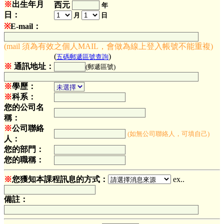
※
出生年月
西元
年
日：
月
日
※
E-mail：
(mail 須為有效之個人MAIL，會做為線上登入帳號不能重複)
(
)
五碼郵遞區號查詢
※
通訊地址：
(郵遞區號)
※
學歷：
※
科系：
您的公司名
稱：
※
公司聯絡
(如無公司聯絡人，可填自己)
人：
您的部門：
您的職稱：
※
您獲知本課程訊息的方式：
ex..
備註：