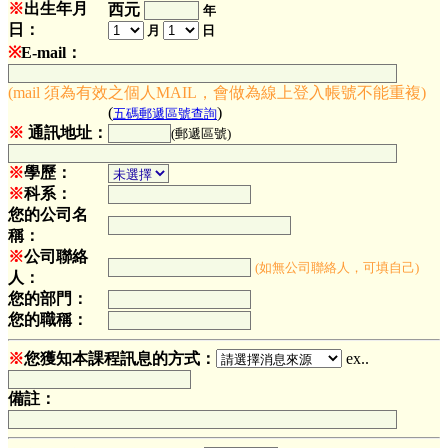
※
出生年月
西元
年
日：
月
日
※
E-mail：
(mail 須為有效之個人MAIL，會做為線上登入帳號不能重複)
(
)
五碼郵遞區號查詢
※
通訊地址：
(郵遞區號)
※
學歷：
※
科系：
您的公司名
稱：
※
公司聯絡
(如無公司聯絡人，可填自己)
人：
您的部門：
您的職稱：
※
您獲知本課程訊息的方式：
ex..
備註：