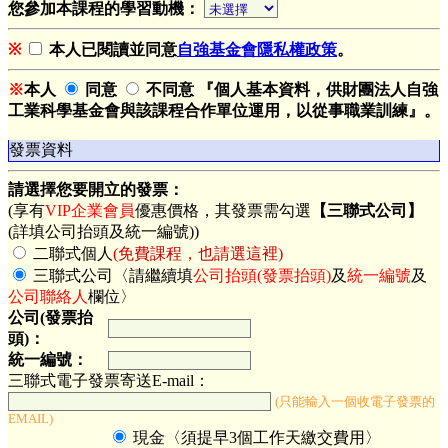
您參加本課程的學習動機：
※
本人已閱讀並同意
自強基金會隱私權政策
。
※
本人
同意
不同意 『個人基本資料，供財團法人自強
工業科學基金會與該課程合作單位運用，以從事職業訓練』。
發票資料
請選擇您要開立的發票：
(享有
VIP企業會員
優惠價格，其發票需勾選
【三聯式公司】
(詳填公司抬頭及統一編號))
二聯式個人
(免費課程，也請選這裡)
三聯式公司〈請繼續填
公司抬頭(發票抬頭)
及
統一編號
及
公司聯絡人
欄位〉
公司(發票抬
頭)：
統一編號：
三聯式電子發票寄送E-mail：
(只能輸入一個收電子發票的
EMAIL)
現金〈須提早3個工作天繳交費用〉