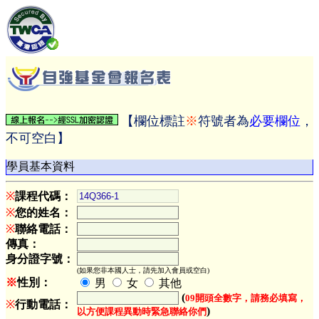
【欄位標註
※
符號者為
必要欄位
，
不可空白】
學員基本資料
※
課程代碼：
※
您的姓名：
※
聯絡電話：
傳真：
身分證字號：
(如果您非本國人士，請先加入會員或空白)
※
性別：
男
女
其他
(
09開頭全數字，請務必填寫，
※
行動電話：
)
以方便課程異動時緊急聯絡你們