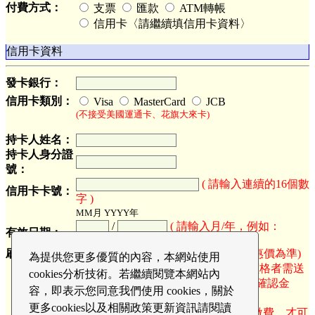
付費方式：
支票
匯款
ATM轉帳
信用卡〈請繼續填信用卡資料〉
信用卡資料
發卡銀行：
信用卡類別：
Visa
MasterCard
JCB
(不接受美國運通卡、花旗大來卡)
持卡人姓名：
持卡人身分證
號：
( 請輸入連續的16個數
信用卡卡號：
字 )
MM月 YYYY年
/
( 請輸入月/年，例如：
有效日期：
02/2012 )
刷卡金額：
N.T.
(以最終優惠價為準)
為提供您更多優質的內容，本網站使用
(刷卡金額僅供參考，符合超值優惠價格者需送
cookies分析技術。若繼續閱覽本網站內
出報名表後，系統發出報名成功回函確認金
容，即表示您同意我們使用 cookies，關於
額。)
更多cookies以及相關政策更新資訊請閱讀
☆會員於開課前七日(含)報名並完成繳費，才可