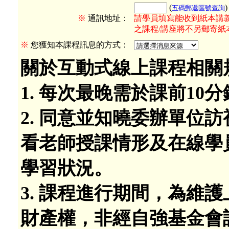
(
五碼郵遞區號查詢
※
通訊地址：
請學員填寫能收到紙本講義
之課程/講座將不另郵寄紙
※
您獲知本課程訊息的方式：
關於互動式線上課程相關
1. 每次最晚需於課前1
2. 同意並知曉委辦單位
看老師授課情形及在線學
學習狀況。
3. 課程進行期間，為維
財產權，非經自強基金會