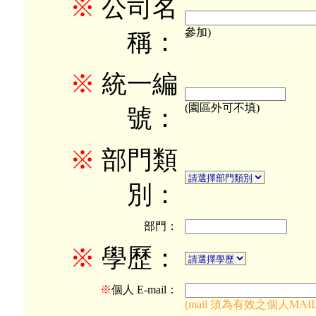
※
公司名
參加)
稱：
※
統一編
(園區外可不填)
號：
※
部門類
別：
部門：
※
學歷：
※
個人 E-mail：
(mail 須為有效之個人M