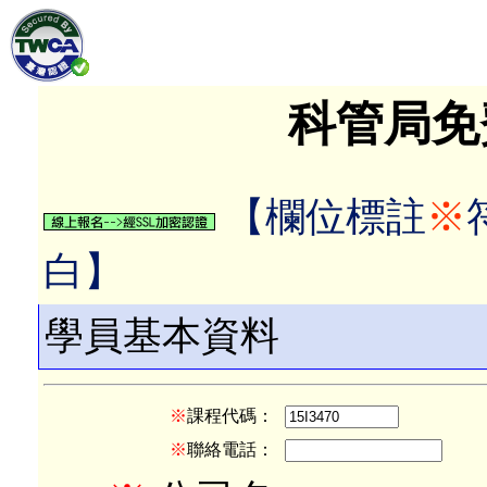
科管局免
【欄位標註
※
白】
學員基本資料
※
課程代碼：
※
聯絡電話：