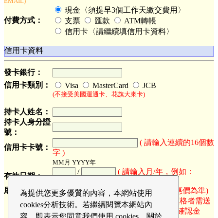
EMAIL)
現金〈須提早3個工作天繳交費用〉
付費方式：
支票
匯款
ATM轉帳
信用卡〈請繼續填信用卡資料〉
信用卡資料
發卡銀行：
信用卡類別：
Visa
MasterCard
JCB
(不接受美國運通卡、花旗大來卡)
持卡人姓名：
持卡人身分證
號：
( 請輸入連續的16個數
信用卡卡號：
字 )
MM月 YYYY年
/
( 請輸入月/年，例如：
有效日期：
02/2012 )
刷卡金額：
N.T.
(以最終優惠價為準)
為提供您更多優質的內容，本網站使用
(刷卡金額僅供參考，符合超值優惠價格者需送
cookies分析技術。若繼續閱覽本網站內
出報名表後，系統發出報名成功回函確認金
容，即表示您同意我們使用 cookies，關於