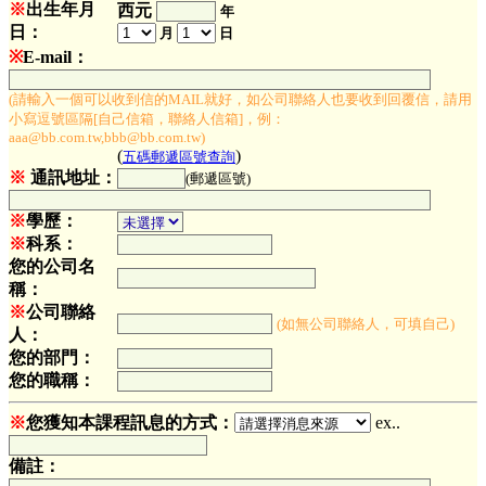
※
出生年月
西元
年
日：
月
日
※
E-mail：
(請輸入一個可以收到信的MAIL就好，如公司聯絡人也要收到回覆信，請用
小寫逗號區隔[自己信箱，聯絡人信箱]，例：
aaa@bb.com.tw,bbb@bb.com.tw)
(
)
五碼郵遞區號查詢
※
通訊地址：
(郵遞區號)
※
學歷：
※
科系：
您的公司名
稱：
※
公司聯絡
(如無公司聯絡人，可填自己)
人：
您的部門：
您的職稱：
※
您獲知本課程訊息的方式：
ex..
備註：