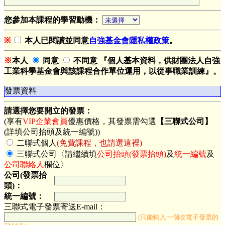
您參加本課程的學習動機：
※
本人已閱讀並同意
自強基金會隱私權政策
。
※
本人
同意
不同意 『個人基本資料，供財團法人自強
工業科學基金會與該課程合作單位運用，以從事職業訓練』。
發票資料
請選擇您要開立的發票：
(享有
VIP企業會員
優惠價格，其發票需勾選
【三聯式公司】
(詳填公司抬頭及統一編號))
二聯式個人
(免費課程，也請選這裡)
三聯式公司〈請繼續填
公司抬頭(發票抬頭)
及
統一編號
及
公司聯絡人
欄位〉
公司(發票抬
頭)：
統一編號：
三聯式電子發票寄送E-mail：
(只能輸入一個收電子發票的