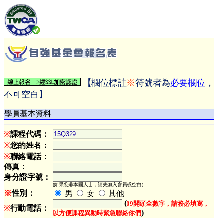
【欄位標註
※
符號者為
必要欄位
，
不可空白】
學員基本資料
※
課程代碼：
※
您的姓名：
※
聯絡電話：
傳真：
身分證字號：
(如果您非本國人士，請先加入會員或空白)
※
性別：
男
女
其他
(
09開頭全數字，請務必填寫，
※
行動電話：
)
以方便課程異動時緊急聯絡你們