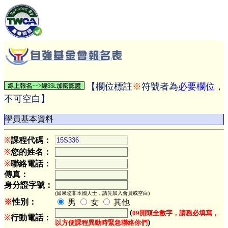
【欄位標註
※
符號者為
必要欄位
，
不可空白】
學員基本資料
※
課程代碼：
※
您的姓名：
※
聯絡電話：
傳真：
身分證字號：
(如果您非本國人士，請先加入會員或空白)
※
性別：
男
女
其他
(
09開頭全數字，請務必填寫，
※
行動電話：
)
以方便課程異動時緊急聯絡你們