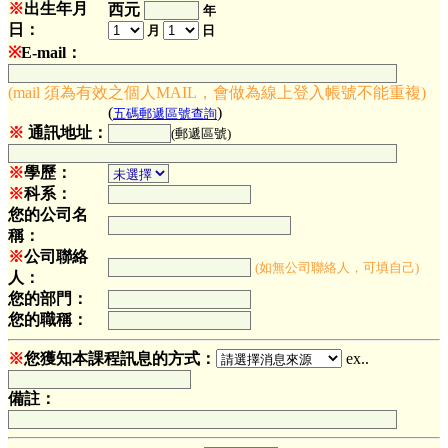
※
出生年月
西元
年
日：
月
日
※
E-mail：
(mail 須為有效之個人MAIL，會做為線上登入帳號不能重複)
(
)
五碼郵遞區號查詢
※
通訊地址：
(郵遞區號)
※
學歷：
※
科系：
您的公司名
稱：
※
公司聯絡
(如無公司聯絡人，可填自己)
人：
您的部門：
您的職稱：
※
您獲知本課程訊息的方式：
ex..
備註：