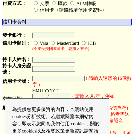
付費方式：
支票
匯款
ATM轉帳
信用卡〈請繼續填信用卡資料〉
信用卡資料
發卡銀行：
信用卡類別：
Visa
MasterCard
JCB
(不接受美國運通卡、花旗大來卡)
持卡人姓名：
持卡人身分證
號：
( 請輸入連續的16個數
信用卡卡號：
字 )
MM月 YYYY年
/
( 請輸入月/年，例如：
有效日期：
02/2012 )
刷卡金額：
N.T.
(以最終優惠價為準)
為提供您更多優質的內容，本網站使用
(刷卡金額僅供參考，符合超值優惠價格者需送
cookies分析技術。若繼續閱覽本網站內
出報名表後，系統發出報名成功回函確認金
容，即表示您同意我們使用 cookies，關於
額。)
更多cookies以及相關政策更新資訊請閱讀
☆會員於開課前七日(含)報名並完成繳費，才可