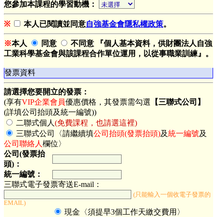
您參加本課程的學習動機：
※
本人已閱讀並同意
自強基金會隱私權政策
。
※
本人
同意
不同意 『個人基本資料，供財團法人自強
工業科學基金會與該課程合作單位運用，以從事職業訓練』。
發票資料
請選擇您要開立的發票：
(享有
VIP企業會員
優惠價格，其發票需勾選
【三聯式公司】
(詳填公司抬頭及統一編號))
二聯式個人
(免費課程，也請選這裡)
三聯式公司〈請繼續填
公司抬頭(發票抬頭)
及
統一編號
及
公司聯絡人
欄位〉
公司(發票抬
頭)：
統一編號：
三聯式電子發票寄送E-mail：
(只能輸入一個收電子發票的
EMAIL)
現金〈須提早3個工作天繳交費用〉