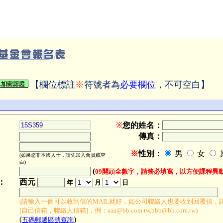
【欄位標註
※
符號者為
必要欄位
，不可空白】
※
您的姓名：
傳真：
※
性別：
男
女
(如果您非本國人士，請先加入會員或空
白)
(
09開頭全數字，請務必填寫，以方便課程異
：
西元
年
月
日
(請輸入一個可以收到信的MAIL就好，如公司聯絡人也要收到回覆信，
[自己信箱，聯絡人信箱]，例：aaa@bb.com.tw,bbb@bb.com.tw)
(
)
五碼郵遞區號查詢