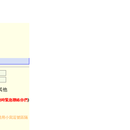
其他
)
動時緊急聯絡你們
請用小寫逗號區隔