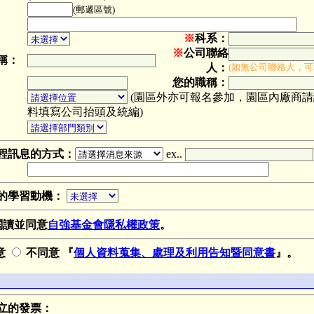
(郵遞區號)
※
科系：
※
公司聯絡
稱：
人：
(如無公司聯絡人，可
您的職稱：
(園區外亦可報名參加，園區內廠商
料填寫公司抬頭及統編)
程訊息的方式：
ex..
的學習動機：
閱讀並同意
自強基金會隱私權政策
。
意
不同意 『
個人資料蒐集、處理及利用告知暨同意書
』。
立的發票：