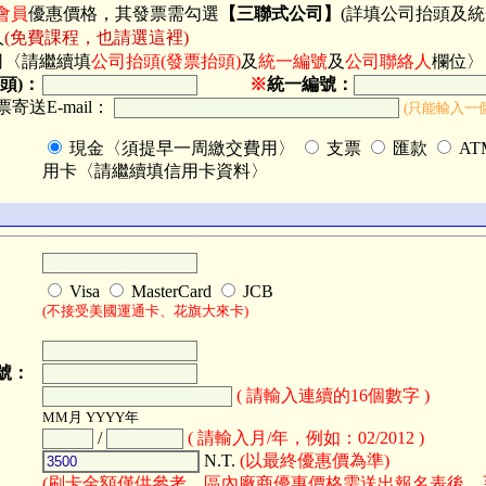
業會員
優惠價格，其發票需勾選
【三聯式公司】
(詳填公司抬頭及統
人
(免費課程，也請選這裡)
司〈請繼續填
公司抬頭(發票抬頭)
及
統一編號
及
公司聯絡人
欄位〉
頭)：
※
統一編號：
寄送E-mail：
(只能輸入一
現金〈須提早一周繳交費用〉
支票
匯款
A
用卡〈請繼續填信用卡資料〉
Visa
MasterCard
JCB
(不接受美國運通卡、花旗大來卡)
號：
( 請輸入連續的16個數字 )
MM月 YYYY年
/
( 請輸入月/年，例如：02/2012 )
N.T.
(以最終優惠價為準)
(刷卡金額僅供參考，區內廠商優惠價格需送出報名表後，