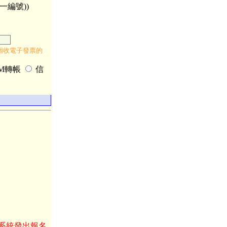
一編號))
個收電子發票的
TM轉帳
信
系統發出報名