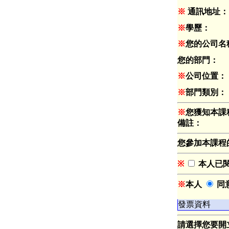
※
通訊地址：
※
學歷：
※
您的公司名
您的部門：
※
公司位置：
※
部門類別：
※
您獲知本課
備註：
您參加本課程
※
本人已
※
本人
同
發票資料
請選擇您要開