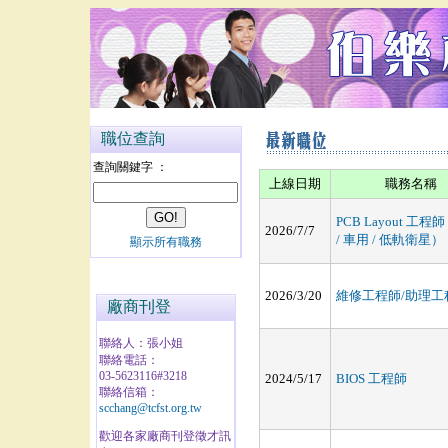
職位查詢
查詢關鍵字 ：
上線日期
職務名稱
PCB Layout 工
2026/7/7
/ 車用 / 低軌衛星）
顯示所有職務
2026/3/20
維修工程師/助理工
廠商刊登
聯絡人：張小姐
聯絡電話：
03-5623116#3218
2024/5/17
BIOS 工程師
聯絡信箱：
scchang@tcfst.org.tw
歡迎各家廠商刊登徵才訊