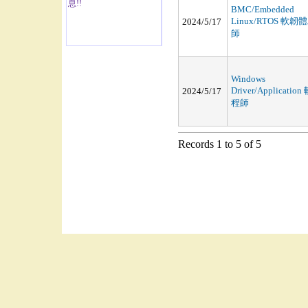
息!!
BMC/Embedded
Linux/RTOS 軟韌
2024/5/17
師
Windows
Driver/Applicati
2024/5/17
程師
Records 1 to 5 of 5