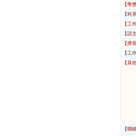
【學
【科
【工
【語
【擅
【工
【其
【聯