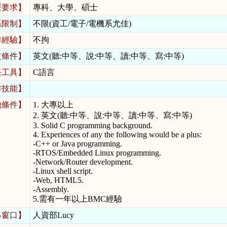
歷要求】
專科、大學、碩士
系限制】
不限(資工/電子/電機系尤佳)
作經驗】
不拘
文條件】
英文(聽:中等、說:中等、讀:中等、寫:中等)
長工具】
C語言
作技能】
他條件】
1. 大專以上
2. 英文(聽:中等、說:中等、讀:中等、寫:中等)
3. Solid C programming background.
4. Experiences of any the following would be a plus:
-C++ or Java programming.
-RTOS/Embedded Linux programming.
-Network/Router development.
-Linux shell script.
-Web, HTML5.
-Assembly.
5.需有一年以上BMC經驗
絡窗口】
人資部Lucy