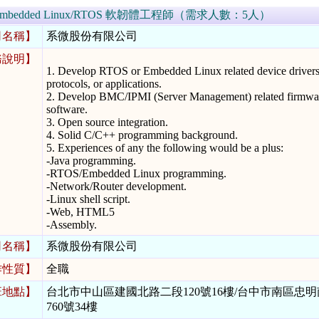
Embedded Linux/RTOS 軟韌體工程師（需求人數：5人）
司名稱】
系微股份有限公司
務說明】
1. Develop RTOS or Embedded Linux related device drivers
protocols, or applications.
2. Develop BMC/IPMI (Server Management) related firmwa
software.
3. Open source integration.
4. Solid C/C++ programming background.
5. Experiences of any the following would be a plus:
-Java programming.
-RTOS/Embedded Linux programming.
-Network/Router development.
-Linux shell script.
-Web, HTML5
-Assembly.
司名稱】
系微股份有限公司
作性質】
全職
班地點】
台北市中山區建國北路二段120號16樓/台中市南區忠
760號34樓