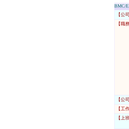
BMC/
【公
【職
【公
【工
【上