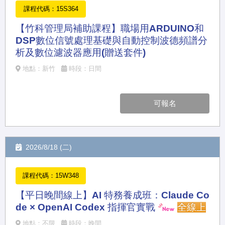
課程代碼：15S364
【竹科管理局補助課程】職場用ARDUINO和
DSP數位信號處理基礎與自動控制波德頻譜分
析及數位濾波器應用(贈送套件)
地點：新竹
時段：日間
可報名
2026/8/18 (二)
課程代碼：15W348
【平日晚間線上】AI 特務養成班：Claude Co
de × OpenAI Codex 指揮官實戰
全線上
地點：不限
時段：晚間