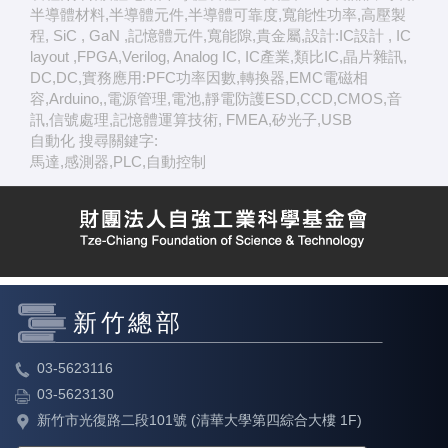
半導體材料,半導體元件,半導體可靠度,寬能性功率,高壓製
程, SiC , GaN ,記憶體元件,寬能隙,貴金屬,設計:IC設計 , IC
layout ,FPGA,Verilog, Analog IC, IC產業,類比IC,晶片雜訊,
DC,DC,實務應用:PFC功率因數,轉換器,EMC電磁相
容,Arduino,,電源管理,電池,靜電防護ESD,CCD,CMOS,音
訊,信號處理,記憶體運算技術, FMEA,矽光子,USB
自動化 搜尋關鍵字:
馬達,感測器,PLC,自動控制
新竹總部
03-5623116
03-5623130
新竹市光復路二段101號 (清華大學第四綜合大樓 1F)