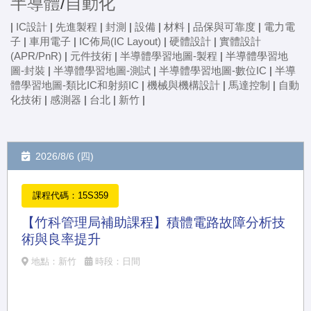
半導體
/
自動化
|
IC設計
|
先進製程
|
封測
|
設備
|
材料
|
品保與可靠度
|
電力電
子
|
車用電子
|
IC佈局(IC Layout)
|
硬體設計
|
實體設計
(APR/PnR)
|
元件技術
|
半導體學習地圖-製程
|
半導體學習地
圖-封裝
|
半導體學習地圖-測試
|
半導體學習地圖-數位IC
|
半導
體學習地圖-類比IC和射頻IC
|
機械與機構設計
|
馬達控制
|
自動
化技術
|
感測器
|
台北
|
新竹
|
2026/8/6 (四)
課程代碼：15S359
【竹科管理局補助課程】積體電路故障分析技
術與良率提升
地點：新竹
時段：日間