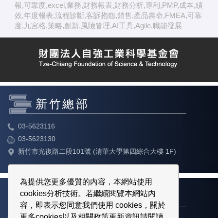
報,可靠度,excel,業務,財務報表,財務分析,專利,PMP,成本,績
效,年度報表,流程診斷,客訴抱怨,銷售,產品壽命,FMEA,可靠
度,九宮格,策略,創新,風險管理,AI工具,Agile,職能發展
新竹總部
03-5623116
03-5623130
新竹市光復路二段101號 (清華大學第四綜合大樓 1F)
為提供您更多優質的內容，本網站使用
cookies分析技術。若繼續閱覽本網站內
台北教育中心
容，即表示您同意我們使用 cookies，關於
更多cookies以及相關政策更新資訊請閱讀