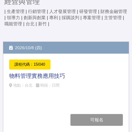
經營與管理
|
生產管理
|
行銷管理
|
人才發展管理
|
研發管理
|
財務金融管理
|
領導力
|
創新與創業
|
專利
|
採購談判
|
專案管理
|
主管管理
|
職能管理
|
台北
|
新竹
|
2026/10/8 (四)
課程代碼：15I040
物料管理實務應用技巧
地點：台北
時段：日間
可報名