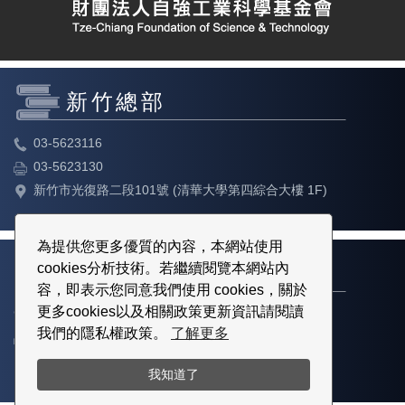
新竹總部
03-5623116
03-5623130
新竹市光復路二段101號 (清華大學第四綜合大樓 1F)
為提供您更多優質的內容，本網站使用
cookies分析技術。若繼續閱覽本網站內
台北教育中心
容，即表示您同意我們使用 cookies，關於
更多cookies以及相關政策更新資訊請閱讀
02-23113316
我們的隱私權政策。
了解更多
02-23113317
台北市中正區博愛路80號3樓
我知道了