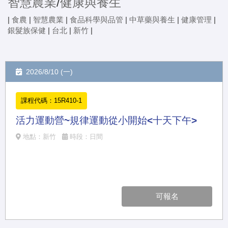
智慧農業
/
健康與養生
|
食農
|
智慧農業
|
食品科學與品管
|
中草藥與養生
|
健康管理
|
銀髮族保健
|
台北
|
新竹
|
2026/8/10 (一)
課程代碼：15R410-1
活力運動營~規律運動從小開始<十天下午>
地點：新竹
時段：日間
可報名