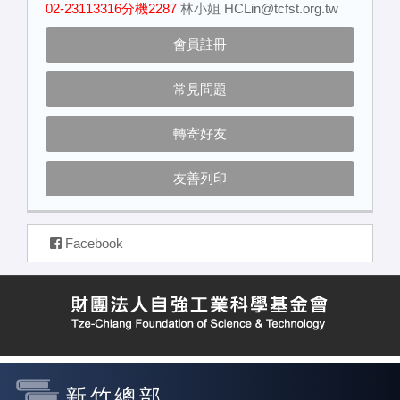
02-23113316分機2287
林小姐
HCLin@tcfst.org.tw
會員註冊
常見問題
轉寄好友
友善列印
Facebook
新竹總部