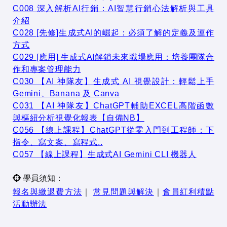
C008 深入解析AI行銷：AI智慧行銷心法解析與工具
介紹
C028 [先修]生成式AI的崛起：必須了解的定義及運作
方式
C029 [應用] 生成式AI解鎖未來職場應用：培養團隊合
作和專案管理能力
C030 【AI 神隊友】生成式 AI 視覺設計：輕鬆上手
Gemini、Banana 及 Canva
C031 【AI 神隊友】ChatGPT輔助EXCEL高階函數
與樞紐分析視覺化報表【自備NB】
C056 【線上課程】ChatGPT從零入門到工程師：下
指令、寫文案、寫程式..
C057 【線上課程】生成式AI Gemini CLI 機器人
學員須知：
報名與繳退費方法
｜
常見問題與解決
｜
會員紅利積點
活動辦法