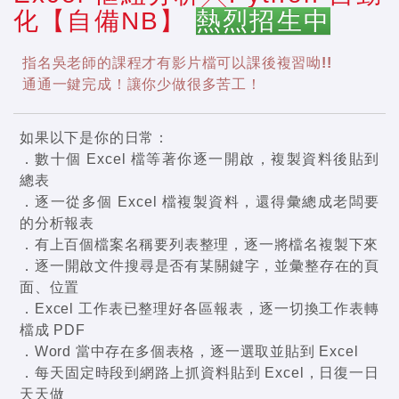
化【自備NB】
熱烈招生中
指名吳老師的課程才有影片檔可以課後複習呦!!
通通一鍵完成！讓你少做很多苦工！
如果以下是你的日常：
．數十個 Excel 檔等著你逐一開啟，複製資料後貼到
總表
．逐一從多個 Excel 檔複製資料，還得彙總成老闆要
的分析報表
．有上百個檔案名稱要列表整理，逐一將檔名複製下來
．逐一開啟文件搜尋是否有某關鍵字，並彙整存在的頁
面、位置
．Excel 工作表已整理好各區報表，逐一切換工作表轉
檔成 PDF
．Word 當中存在多個表格，逐一選取並貼到 Excel
．每天固定時段到網路上抓資料貼到 Excel，日復一日
天天做