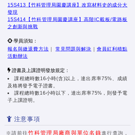
15S413【竹科管理局園慶講座】改寫材料史的成分大
發現
15S414【竹科管理局園慶講座】高階IC載板/電路板
之創新與挑戰
學員須知：
報名與繳退費方法
｜
常見問題與解決
｜
會員紅利積點
活動辦法
證書及上課證明發放規定：
課程總時數16小時(含)以上，達出席率75%、成績
及格將發予電子證書。
課程總時數16小時以下，達出席率75%，則發予電
子上課證明。
注意事項
竹科管理局廠商與單位名錄
※請前往
進行查詢，