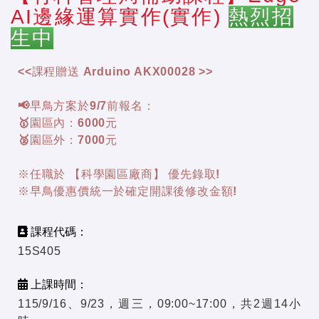
AI邊緣運算實作(實作)
熱烈招
生中
<<課程贈送 Arduino AKX00028 >>
📢早鳥方案於9/7前報名：
🥇園區內：6000元
🥈園區外：7000元
※任職於 【科學園區廠商】 優先錄取!
※早鳥優惠價統一於確定開課後修改金額!
課程代碼：
15S405
上課時間：
115/9/16、9/23，週三，09:00~17:00，共2週14小