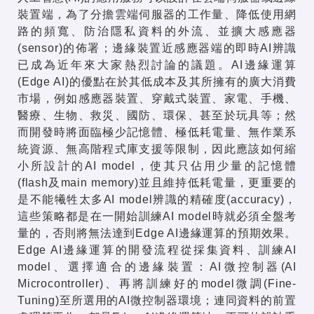
裝置端，為了分擔雲端伺服器的工作量、降低使用網
路的頻寬、防治隱私資料的外流、並擴大感應器
(sensor)的佈署；邊緣裝置近感應器端的即時AI辨識
已成為近年來大家熱烈討論的議題。AI邊緣運算
(Edge AI)的優點在於其低成本及其所擁有的廣大消費
市場，例如感應器裝置、穿戴式裝置、家電、手機、
醫療、生物、救災、國防、環保、甚至於玩具等；然
而開發時將面臨極少記憶體、極低耗電量、無作業系
統資源、無高階程式庫支援等限制，因此應該如何縮
小所設計的AI model，使其只佔用少量的記憶體
(flash及main memory)並且維持低耗電量，更重要的
是不能犧牲太多AI model辨識的精確度(accuracy)，
這些策略都是在一開始訓練AI model時就必須全盤考
量的，否則將無法達到Edge AI邊緣運算的預期效果。
Edge AI邊緣運算的開發流程從採集資料、訓練AI
model、選擇適合的邊緣裝置：AI微控制器(AI
Microcontroller)、再將訓練好的model微調(Fine-
Tuning)至所選用的AI微控制器環境；連同資料的前置