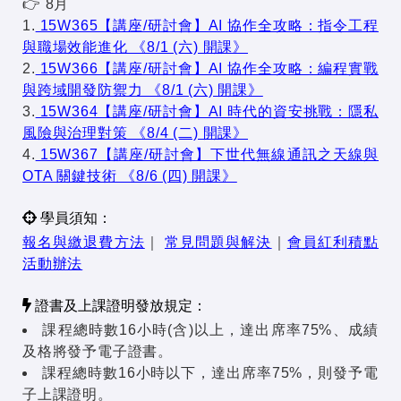
👉 8月
1.
15W365【講座/研討會】AI 協作全攻略：指令工程
與職場效能進化 《8/1 (六) 開課》
2.
15W366【講座/研討會】AI 協作全攻略：編程實戰
與跨域開發防禦力 《8/1 (六) 開課》
3.
15W364【講座/研討會】AI 時代的資安挑戰：隱私
風險與治理對策 《8/4 (二) 開課》
4.
15W367【講座/研討會】下世代無線通訊之天線與
OTA 關鍵技術 《8/6 (四) 開課》
學員須知：
報名與繳退費方法
｜
常見問題與解決
｜
會員紅利積點
活動辦法
證書及上課證明發放規定：
課程總時數16小時(含)以上，達出席率75%、成績
及格將發予電子證書。
課程總時數16小時以下，達出席率75%，則發予電
子上課證明。