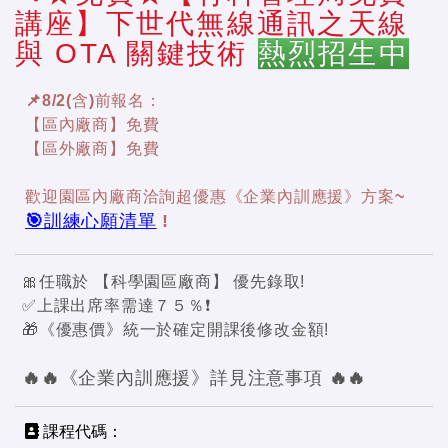
講座】下世代無線通訊之天線
與 OTA 關鍵技術
熱烈招生中
📌8/2(含)前報名：
【區內廠商】免費
【區外廠商】免費
歡迎園區內廠商洽詢超優惠《企業內訓應援》方案~
🎯訓練心願清單
!
🎀任職於 【科學園區廠商】 優先錄取!
✅上課出席率需達７５％❗
🎁《優惠價》統一於確定開課後修改金額!
🔥🔥《企業內訓應援》詳見注意事項 🔥🔥
課程代碼：