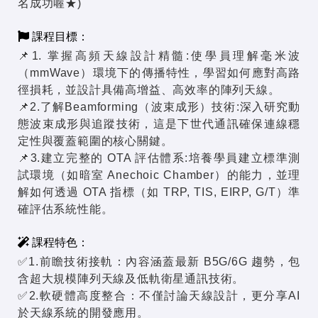
名成功喔★)
課程目標：
📌1. 掌握高頻天線設計精髓:使學員理解毫米波
（mmWave）環境下的傳播特性，學習如何應對高路
徑損耗，並設計具備高增益、高效率的陣列天線。
📌2.了解Beamforming（波束成形）技術:深入研究動
態波束成形與追蹤技術，這是下世代通訊確保連線穩
定性與覆蓋範圍的核心關鍵。
📌3.建立完整的 OTA 評估體系:培養學員建立標準測
試環境（如暗室 Anechoic Chamber）的能力，並理
解如何透過 OTA 指標（如 TRP, TIS, EIRP, G/T）準
確評估系統性能。
課程特色：
✅1.前瞻技術接軌：內容涵蓋最新 B5G/6G 趨勢，包
含超大規模陣列天線及低軌衛星通訊技術。
✅2.軟硬體高度整合：不僅討論天線設計，更分享AI
於天線系統的開發應用。