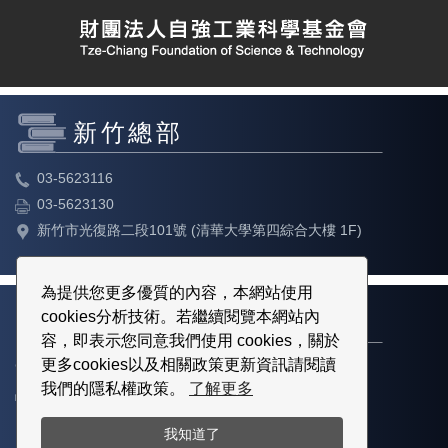
新竹總部
03-5623116
03-5623130
新竹市光復路二段101號 (清華大學第四綜合大樓 1F)
為提供您更多優質的內容，本網站使用
cookies分析技術。若繼續閱覽本網站內
台北教育中心
容，即表示您同意我們使用 cookies，關於
更多cookies以及相關政策更新資訊請閱讀
02-23113316
我們的隱私權政策。
了解更多
02-23113317
台北市中正區博愛路80號3樓
我知道了