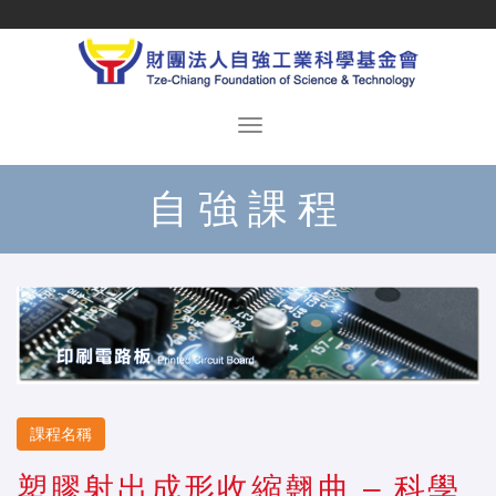
自強課程
課程名稱
塑膠射出成形收縮翹曲 – 科學