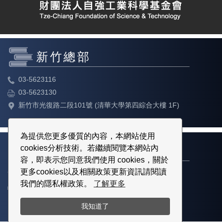
新竹總部
03-5623116
03-5623130
新竹市光復路二段101號 (清華大學第四綜合大樓 1F)
為提供您更多優質的內容，本網站使用
cookies分析技術。若繼續閱覽本網站內
台北教育中心
容，即表示您同意我們使用 cookies，關於
更多cookies以及相關政策更新資訊請閱讀
02-23113316
我們的隱私權政策。
了解更多
02-23113317
台北市中正區博愛路80號3樓
我知道了