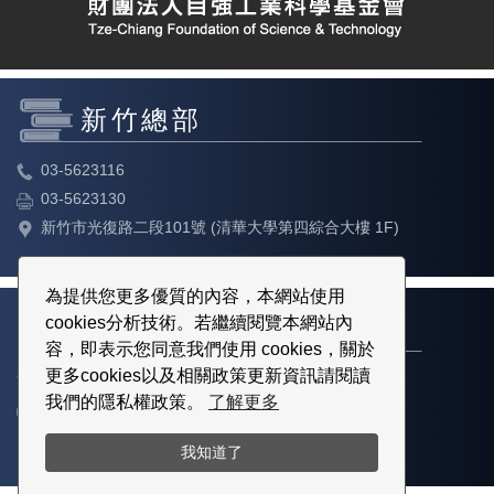
新竹總部
03-5623116
03-5623130
新竹市光復路二段101號 (清華大學第四綜合大樓 1F)
為提供您更多優質的內容，本網站使用
cookies分析技術。若繼續閱覽本網站內
台北教育中心
容，即表示您同意我們使用 cookies，關於
更多cookies以及相關政策更新資訊請閱讀
02-23113316
我們的隱私權政策。
了解更多
02-23113317
台北市中正區博愛路80號3樓
我知道了