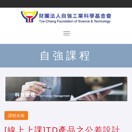
自強課程
課程名稱
[線上上課]TD產品之公差設計