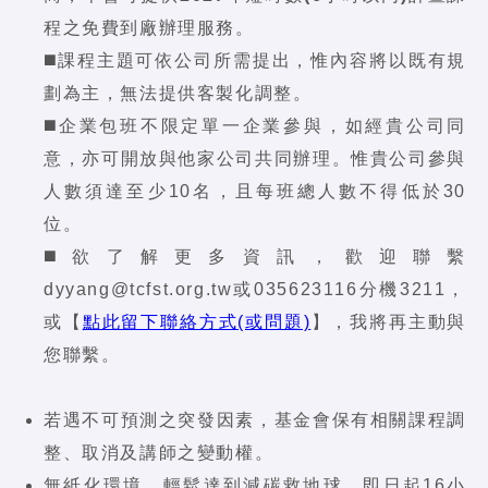
程之免費到廠辦理服務。
◼️課程主題可依公司所需提出，惟內容將以既有規
劃為主，無法提供客製化調整。
◼️企業包班不限定單一企業參與，如經貴公司同
意，亦可開放與他家公司共同辦理。惟貴公司參與
人數須達至少10名，且每班總人數不得低於30
位。
◼️欲了解更多資訊，歡迎聯繫
dyyang@tcfst.org.tw或035623116分機3211，
或【
點此留下聯絡方式(或問題)
】，我將再主動與
您聯繫。
若遇不可預測之突發因素，基金會保有相關課程調
整、取消及講師之變動權。
無紙化環境，輕鬆達到減碳救地球，即日起16小