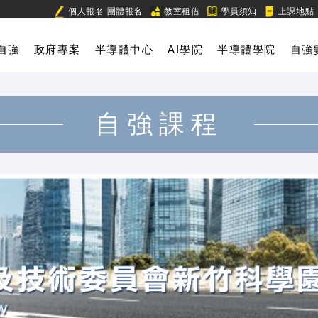
個人報名
團體報名
教室租借
學員須知
上課地點
自強
政府專案
半導體中心
AI學院
半導體學院
自強
自強課程