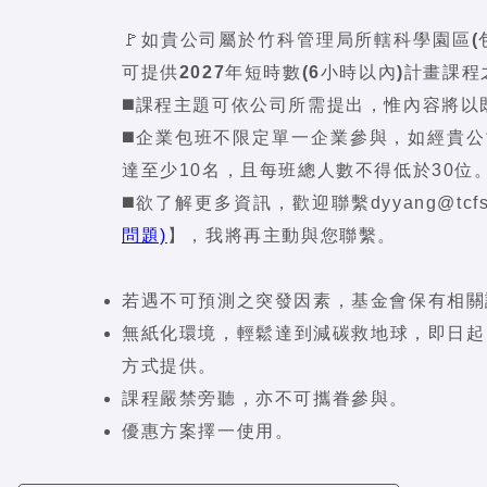
🚩
如貴公司屬於竹科管理局所轄科學園區(
可提供2027年短時數(6小時以內)計畫課
◼️課程主題可依公司所需提出，惟內容將
◼️企業包班不限定單一企業參與，如經貴
達至少10名，且每班總人數不得低於30位
◼️欲了解更多資訊，歡迎聯繫dyyang@tcfst
問題)
】，我將再主動與您聯繫。
若遇不可預測之突發因素，基金會保有相關
無紙化環境，輕鬆達到減碳救地球，即日起
方式提供。
課程嚴禁旁聽，亦不可攜眷參與。
優惠方案擇一使用。