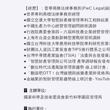
【經歷】：普華商務法律事務所(PwC Legal)
●世界專利商標法律事務所經理
●國立交通大學智慧財產權管理專利工程師結業
●中國生產力中心經營管理顧問師班講師
●行政院農委會第四～六屆科技農企業經營管理
●上海市台資企業創新轉型實戰研習班講師
●國立台灣科技大學應用科技學院專利研究所業
●財團法人資訊工業策進會TIPS推行體系之公
●台灣半導體產業協會(TSIA)「法遵與合規發
●「智慧財產管理與公司治理 產學調研報告發布研
●「數位時代法遵風險管理新趨勢 線上研討會」講
●「翻滾吧OTT！台灣媒體與娛樂產業跨境佈局
●金融業的智財管理新趨勢線上研討會- YouTub
主辦單位:
國家科學及技術委員會新竹科學園區管理局
執行單位：