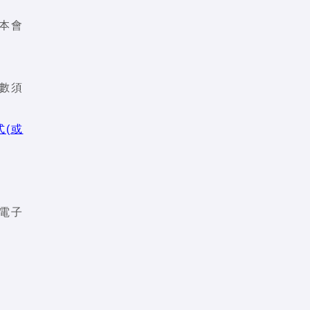
本會
數須
(或
電子