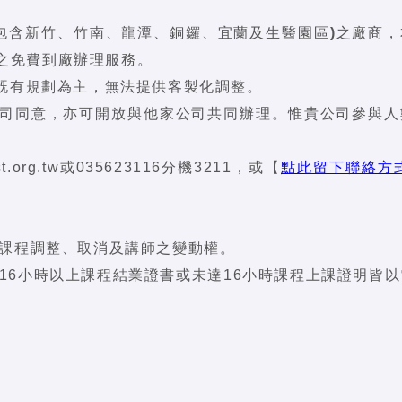
包含新竹、竹南、龍潭、銅鑼、宜蘭及生醫園區)之廠商，
程之免費到廠辦理服務。
以既有規劃為主，無法提供客製化調整。
公司同意，亦可開放與他家公司共同辦理。惟貴公司參與人
。
.org.tw或035623116分機3211，或【
點此留下聯絡方式
課程調整、取消及講師之變動權。
16小時以上課程結業證書或未達16小時課程上課證明皆以