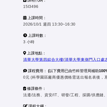
課程代碼：
15I3496
上課時間：
2026/10/1 週四 13:30~16:30
上課時數：
3 小時
上課地點：
清華大學第四綜合大樓(清華大學東側門入口處
課程費用： (以下費用已由竹科管理局補助100%
0元 (科學園區廠商優惠價格需送出報名表後，
修課條件：
法遵/法務、資安/IT、研發/工程、採購/供應鏈
課程大綱：