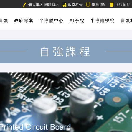
個人報名
團體報名
教室租借
學員須知
上課地點
自強
政府專案
半導體中心
AI學院
半導體學院
自強
自強課程