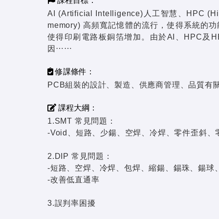
課程目標：
AI (Artificial Intelligence)人工智慧、HPC
memory) 高頻寬記憶體的流行，使得系統
使得印刷電路板銅箔增加。由於AI、HPC及
因⋯⋯
修課條件：
PCB組裝的設計、製造、供應商管理、品質有
課程大綱：
1.SMT 常見問題：
-Void、短路、少鍚、空焊、冷焊、零件歪斜
2.DIP 常見問題：
-短路、空焊、冷焊、包焊、縮鍚、錫珠、鍚球
-改善低直通率
3.誤判率困擾