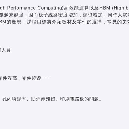
 (High Performance Computing)高效能運算以及HBM (High b
的功能越來越強，因而板子線路密度增加，熱也增加，同時大電
HBM的走勢，課程目標將介紹板材及零件的選擇，常見的失
關人員
、零件浮高、零件燒毀⋯⋯
、孔內填錫率、助焊劑殘留、印刷電路板的問題。