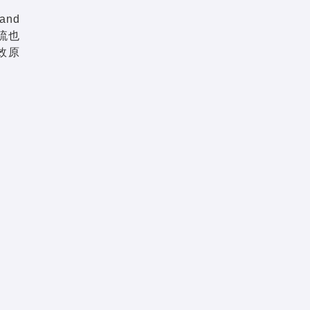
and
流也
效原