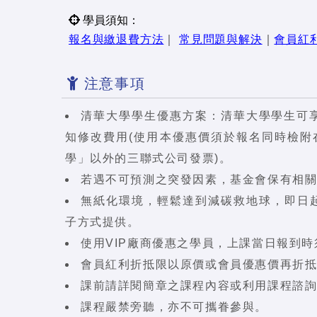
學員須知：
報名與繳退費方法
｜
常見問題與解決
｜
會員紅
注意事項
清華大學學生優惠方案：清華大學學生可享
知修改費用(使用本優惠價須於報名同時檢
學」以外的三聯式公司發票)。
若遇不可預測之突發因素，基金會保有相
無紙化環境，輕鬆達到減碳救地球，即日起
子方式提供。
使用VIP廠商優惠之學員，上課當日報到時
會員紅利折抵限以原價或會員優惠價再折
課前請詳閱簡章之課程內容或利用課程諮
課程嚴禁旁聽，亦不可攜眷參與。