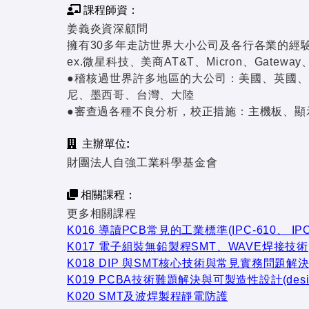
課程師資：
姜義炎資深顧問
擁有30多年走訪世界大小公司及各行各業的經
ex.微星科技、美商AT&T、Micron、Gatewa
●稽核過世界許多地區的大公司：美國、英國
尼、墨西哥、台灣、大陸
●審查過各種不良分析，校正措施：主機板、顯
主辦單位:
財團法人自強工業科學基金會
相關課程：
更多相關課程
K016 導讀PCB常見的工業標準(IPC-610、 IPC-
K017 電子組裝無鉛製程SMT、WAVE焊接技術
K018 DIP 與SMT核心技術與常見實務問題解
K019 PCBA技術難題解決與可製造性設計(design fo
K020 SMT及波焊製程靜電防護