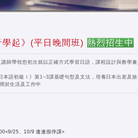
音學起》(平日晚間班)
熱烈招生中
驗之講師帶領您初次就以正確方式學習日語，課程設計與教學兼
家的日本語初級Ｉ》第1~3課基礎句型及文法，培養日本出差及
用於生活及工作中
1:00<9/25、10/9 逢連假停課>