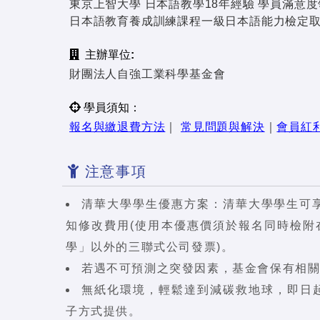
東京上智大學 日本語教學18年經驗 學員滿意
日本語教育養成訓練課程一級日本語能力檢定
主辦單位:
財團法人自強工業科學基金會
學員須知：
報名與繳退費方法
｜
常見問題與解決
｜
會員紅
注意事項
清華大學學生優惠方案：清華大學學生可享
知修改費用(使用本優惠價須於報名同時檢
學」以外的三聯式公司發票)。
若遇不可預測之突發因素，基金會保有相
無紙化環境，輕鬆達到減碳救地球，即日起
子方式提供。