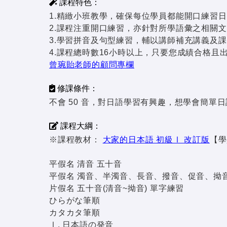
課程特色：
1.精緻小班教學，確保每位學員都能開口練習
2.課程注重開口練習，亦針對所學語彙之相關
3.學習拼音及句型練習，輔以講師補充講義及
4.課程總時數16小時以上，只要您成績合格且
曾琬貽老師的顧問專欄
修課條件：
不會 50 音，對日語學習有興趣，想學會簡單
課程大綱：
※課程教材：
大家的日本語 初級Ⅰ 改訂版
【學
平假名 清音 五十音
平假名 濁音、半濁音、長音、撥音、促音、拗
片假名 五十音(清音~拗音) 單字練習
ひらがな筆順
カタカタ筆順
Ⅰ. 日本語の発音