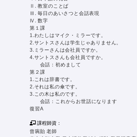
Ⅱ. 教室のことば
Ⅲ. 毎日のあいさつと会話表現
Ⅳ. 数字
第１課
1.わたしはマイク・ミラーです。
2.サントスさんは学生じゃありません。
3.ミラーさんは会社員ですか。
4.サントスさんも会社員ですか。
会話：初めまして
第２課
1.これは辞書です。
2.それは私の傘です。
3.この木は私のです。
会話：これからお世話になります
復習A
課程師資：
曾琬貽 老師