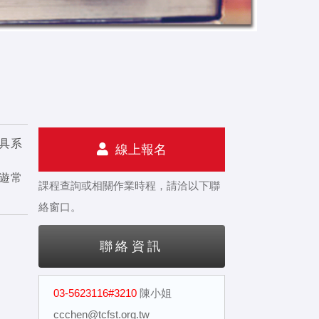
具系
線上報名
旅遊常
課程查詢或相關作業時程，請洽以下聯
絡窗口。
聯絡資訊
03-5623116#3210
陳小姐
ccchen@tcfst.org.tw