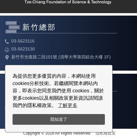
新竹總部
03-5623116
03-5623130
新竹市光復路二段101號 (清華大學第四綜合大樓 1F)
為提供您更多優質的內容，本網站使用
cookies分析技術。若繼續閱覽本網站內
台北教育中心
容，即表示您同意我們使用 cookies，關於
更多cookies以及相關政策更新資訊請閱讀
02-23113316
我們的隱私權政策。
了解更多
02-23113317
台北市中正區博愛路80號3樓
我知道了
Copyright © 2018 All Rights Reserved.
隱私權政策