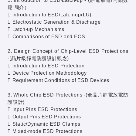
1. Introduction to ESD/Latch-up - (靜電放電/閂鎖效
應 簡介）
 Introduction to ESD/Latch-up(LU)
 Electrostatic Generation & Discharge
 Latch-up Mechanisms
 Comparisons of ESD and EOS
2. Design Concept of Chip-Level ESD Protections
-(晶片級靜電防護設計觀念)
 Introduction to ESD Protection
 Device Protection Methodology
 Requirement Conditions of ESD Devices
3. Whole Chip ESD Protections -(全晶片靜電放電防
護設計)
 Input Pins ESD Protections
 Output Pins ESD Protections
 Static/Dynamic ESD Clamps
 Mixed-mode ESD Protections