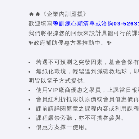
🔥🔥《企業內訓應援》
歡迎填寫
🎯訓練心願清單或洽詢03-52631
我們將根據您的回饋來設計具體可行的課
✨政府補助優惠方案推動中。✨
若遇不可預測之突發因素，基金會保
無紙化環境，輕鬆達到減碳救地球，即
明皆以電子方式提供。
使用VIP廠商優惠之學員，上課當日報
會員紅利折抵限以原價或會員優惠價
課前請詳閱簡章之課程內容或利用課
課程嚴禁旁聽，亦不可攜眷參與。
優惠方案擇一使用。