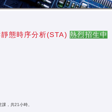
e×靜態時序分析(STA)
熱烈招生中
✨
0，3堂課，共21小時。