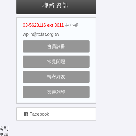
聯絡資訊
03-5623116 ext 3611
林小姐
wplin@tcfst.org.tw
會員註冊
常見問題
轉寄好友
友善列印
Facebook
合成到
e課程