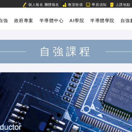
個人報名
團體報名
教室租借
學員須知
上課地點
自強
政府專案
半導體中心
AI學院
半導體學院
自強
自強課程