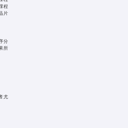
課程
升晶片
序分
果所
經驗者尤