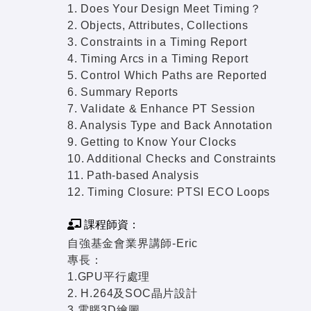
1. Does Your Design Meet Timing？
2. Objects, Attributes, Collections
3. Constraints in a Timing Report
4. Timing Arcs in a Timing Report
5. Control Which Paths are Reported
6. Summary Reports
7. Validate & Enhance PT Session
8. Analysis Type and Back Annotation
9. Getting to Know Your Clocks
10. Additional Checks and Constraints
11. Path-based Analysis
12. Timing Closure: PTSI ECO Loops
課程師資：
自強基金會業界講師-Eric
專長：
1.GPU平行處理
2. H.264及SOC晶片設計
3.電腦3D繪圖