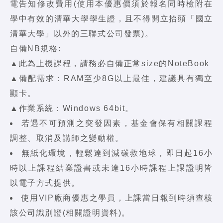
電告知修改費用(使用本優惠價須於報名同時檢附在
學中有效的清華大學學生證，且不得開立抬頭「國立
清華大學」以外的三聯式公司發票)。
自備NB規格:
▲此為上機課程，請務必自備正常size的NoteBook
▲備配需求：RAM至少8G以上最佳，建議具有獨立
顯卡。
▲作業系統：Windows 64bit。
若遇不可預測之突發因素，基金會保有相關課程
調整、取消及講師之變動權。
無紙化環境，輕鬆達到減碳救地球，即日起16小
時以上課程結業證書或未達16小時課程上課證明皆
以電子方式提供。
使用VIP廠商優惠之學員，上課當日報到時須查核
該公司識別證(相關證明資料)。