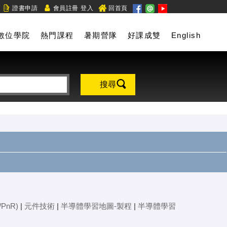
/
證書申請
會員註冊
登入
回首頁
數位學院
熱門課程
暑期營隊
好課成雙
English
搜尋
PnR)
|
元件技術
|
半導體學習地圖-製程
|
半導體學習