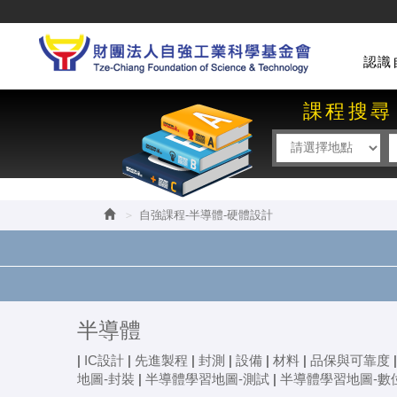
認識
課程搜尋
自強課程-半導體-硬體設計
半導體
|
IC設計
|
先進製程
|
封測
|
設備
|
材料
|
品保與可靠度
地圖-封裝
|
半導體學習地圖-測試
|
半導體學習地圖-數位