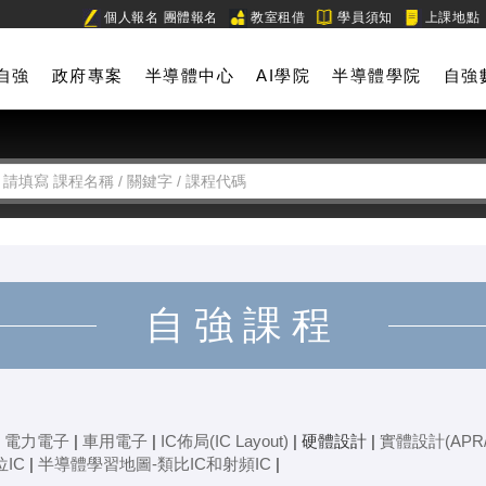
個人報名
團體報名
教室租借
學員須知
上課地點
自強
政府專案
半導體中心
AI學院
半導體學院
自強
自強課程
|
電力電子
|
車用電子
|
IC佈局(IC Layout)
|
硬體設計
|
實體設計(APR/
IC
|
半導體學習地圖-類比IC和射頻IC
|