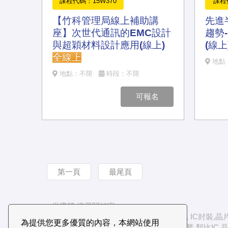
課程代碼：15W370
課程
【竹科管理局線上補助講
先進
座】次世代通訊的EMC設計
趨勢
與超穎材料設計應用(線上)
(線上
全線上
地點
地點：不限
時段：不限
可報名
第一頁
最尾頁
半導體 搜尋關鍵字:
製程,材料,積體電路,半導體製程, IC製程 , IC封裝,
為提供您更多優質的內容，本網站使用
IC layout ,FPGA,Verilog, Analog IC, 