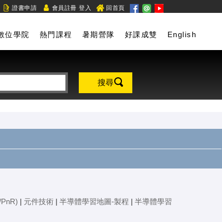
/
證書申請
會員註冊
登入
回首頁
數位學院
熱門課程
暑期營隊
好課成雙
English
搜尋
PnR)
|
元件技術
|
半導體學習地圖-製程
|
半導體學習