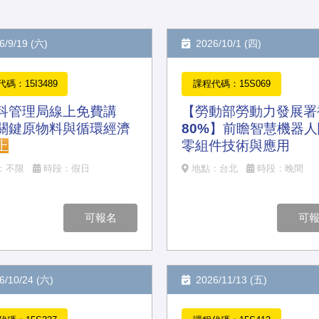
/9/19 (六)
2026/10/1 (四)
碼：15I3489
課程代碼：15S069
科管理局線上免費講
【勞動部勞動力發展署
關鍵原物料與循環經濟
80%】前瞻智慧機器
上
零組件技術與應用
：不限
時段：假日
地點：台北
時段：晚間
可報名
可
/10/24 (六)
2026/11/13 (五)