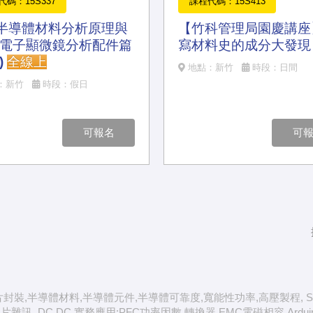
代碼：15S337
課程代碼：15S413
半導體材料分析原理與
【竹科管理局園慶講座
-電子顯微鏡分析配件篇
寫材料史的成分大發現
)
全線上
地點：新竹
時段：日間
：新竹
時段：假日
可報名
可
晶片封裝,半導體材料,半導體元件,半導體可靠度,寬能性功率,高壓製程, SiC 
IC產業,類比IC,晶片雜訊, DC,DC,實務應用:PFC功率因數,轉換器,EMC電磁相容,A