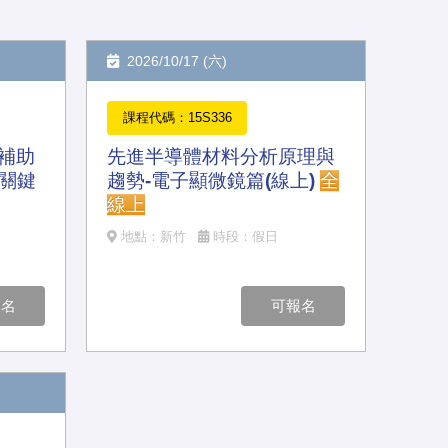
2026/10/17 (六)
課程代碼：15S336
補助
先進半導體材料分析原理與
人關鍵
趨勢-電子顯微鏡篇(線上)
全
線上
地點：新竹
時段：假日
報名
可報名