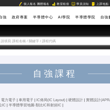
個人報名
團體報名
教室租借
學員須知
上課地點
自強
政府專案
半導體中心
AI學院
半導體學院
自強
自強課程
|
電力電子
|
車用電子
|
IC佈局(IC Layout)
|
硬體設計
|
實體設計(APR/
IC
|
半導體學習地圖-類比IC和射頻IC
|