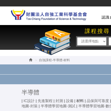
認識
課程搜尋
自強課程-半導體-材料
半導體
|
IC設計
|
先進製程
|
封測
|
設備
|
材料
|
品保與可靠度
地圖-封裝
|
半導體學習地圖-測試
|
半導體學習地圖-數位