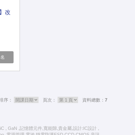
】改
報名
排序：
頁次：
資料總數：7
, GaN ,記憶體元件,寬能隙,貴金屬,設計:IC設計 ,
rduino,,電源管理,電池,靜電防護ESD,CCD,CMOS,音訊,