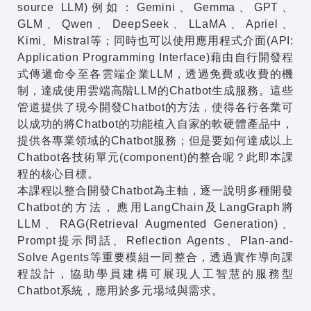
source LLM)例如：Gemini、Gemma、GPT、
GLM、Qwen、DeepSeek、LLaMA、Apriel、
Kimi、Mistral等；同時也可以使用應用程式介面(API:
Application Programming Interface)藉由自行開發程
式傳遞命令至各雲端企業LLM，透過免費或收費的機
制，達成使用雲端高階LLM的Chatbot生成服務。這些
管道提供了現今開發Chatbot的方法，使得各行各業可
以成功的將Chatbot的功能植入自家的軟硬體產品中，
提供各專業領域的Chatbot服務；但是要如何達成以上
Chatbot各技術單元(component)的整合呢？此即本課
程的核心目標。
本課程以整合開發Chatbot為主軸，逐一說明多種開發
Chatbot的方法，應用LangChain及LangGraph將
LLM、RAG(Retrieval Augmented Generation)、
Prompt提示問話、Reflection Agents、Plan-and-
Solve Agents等重要模組一同整合，透過實作導向課
程設計，協助學員建構可展現人工智慧的服務型
Chatbot系統，應用於多元場域與需求。