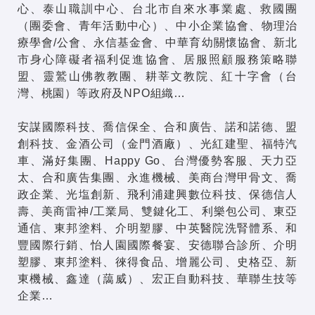
心、泰山職訓中心、台北市自來水事業處、救國團
（團委會、青年活動中心）、中小企業協會、物理治
療學會/公會、永信基金會、中華育幼關懷協會、新北
市身心障礙者福利促進協會、居服照顧服務策略聯
盟、靈鷲山佛教教團、耕莘文教院、紅十字會（台
灣、桃園）等政府及NPO組織…
安謀國際科技、喬信保全、合和廣告、諾和諾德、盟
創科技、金酒公司（金門酒廠）、光紅建聖、福特汽
車、滿好集團、Happy Go、台灣優勢客服、天力亞
太、合和廣告集團、永進機械、美商台灣甲骨文、喬
政企業、光塩創新、飛利浦建興數位科技、保德信人
壽、美商雷神/工業局、雙鍵化工、利樂包公司、東亞
通信、東邦塗料、介明塑膠、中英醫院洗腎體系、和
豐國際行銷、怡人園國際餐宴、安德聯合診所、介明
塑膠、東邦塗料、徠得食品、增麗公司、史格亞、新
東機械、鑫達（藹威）、宏正自動科技、華聯生技等
企業…