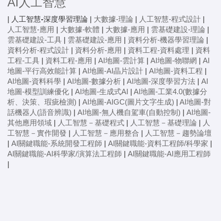
AI人工智慧
|
人工智慧-深度學習理論
|
大數據-理論
|
人工智慧-程式設計
|
人工智慧-應用
|
大數據-軟體
|
大數據-應用
|
雲基礎建設-理論
|
雲基礎建設-工具
|
雲基礎建設-應用
|
資料分析-機器學習理論
|
資料分析-程式設計
|
資料分析-應用
|
資料工程-資料處理
|
資料
工程-工具
|
資料工程-應用
|
AI地圖-雲計算
|
AI地圖-物聯網
|
AI
地圖-平行高效能計算
|
AI地圖-AI晶片設計
|
AI地圖-資料工程
|
AI地圖-資料科學
|
AI地圖-數據分析
|
AI地圖-深度學習方法
|
AI
地圖-模型訓練優化
|
AI地圖-生成式AI
|
AI地圖-工業4.0(數據分
析、決策、瑕疵檢測)
|
AI地圖-AIGC(圖片文字生成)
|
AI地圖-對
話機器人(語音辨識)
|
AI地圖-無人機自駕車(自動控制)
|
AI地圖-
其他應用領域
|
人工智慧－基礎程式
|
人工智慧－基礎理論
|
人
工智慧－實作開發
|
人工智慧－應用整合
|
人工智慧－趨勢論壇
|
AI關鍵職能-系統開發工程師
|
AI關鍵職能-資料工程師/科學家
|
AI關鍵職能-AI科學家/演算法工程師
|
AI關鍵職能-AI應用工程師
|