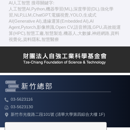
AI人工智慧 搜尋關鍵字:
人工智慧AI,Python,機器學習(ML),深度學習(DL),強化學
習,NLP,LLM,ChatGPT,電腦視覺,YOLO,生成式
AI(Generative AI),邊緣運算(Embedded AI),AI
Agent,Pytorch,影像辨識,Open CV,語音辨識,GPU,高效能運
算(HPC),智慧工廠,智慧製造,機器人,大數據,神經網路,資料
視覺化,資料隱私,智慧醫療
新竹總部
03-5623116
03-5623130
新竹市光復路二段101號 (清華大學第四綜合大樓 1F)