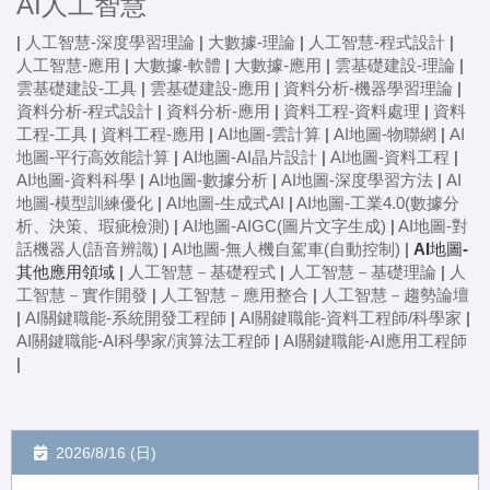
AI人工智慧
|
人工智慧-深度學習理論
|
大數據-理論
|
人工智慧-程式設計
|
人工智慧-應用
|
大數據-軟體
|
大數據-應用
|
雲基礎建設-理論
|
雲基礎建設-工具
|
雲基礎建設-應用
|
資料分析-機器學習理論
|
資料分析-程式設計
|
資料分析-應用
|
資料工程-資料處理
|
資料
工程-工具
|
資料工程-應用
|
AI地圖-雲計算
|
AI地圖-物聯網
|
AI
地圖-平行高效能計算
|
AI地圖-AI晶片設計
|
AI地圖-資料工程
|
AI地圖-資料科學
|
AI地圖-數據分析
|
AI地圖-深度學習方法
|
AI
地圖-模型訓練優化
|
AI地圖-生成式AI
|
AI地圖-工業4.0(數據分
析、決策、瑕疵檢測)
|
AI地圖-AIGC(圖片文字生成)
|
AI地圖-對
話機器人(語音辨識)
|
AI地圖-無人機自駕車(自動控制)
|
AI地圖-
其他應用領域
|
人工智慧－基礎程式
|
人工智慧－基礎理論
|
人
工智慧－實作開發
|
人工智慧－應用整合
|
人工智慧－趨勢論壇
|
AI關鍵職能-系統開發工程師
|
AI關鍵職能-資料工程師/科學家
|
AI關鍵職能-AI科學家/演算法工程師
|
AI關鍵職能-AI應用工程師
|
2026/8/16 (日)