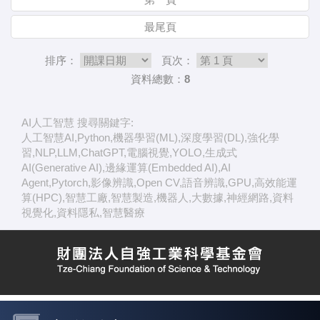
最尾頁
排序：
頁次：
資料總數：8
AI人工智慧 搜尋關鍵字:
人工智慧AI,Python,機器學習(ML),深度學習(DL),強化學
習,NLP,LLM,ChatGPT,電腦視覺,YOLO,生成式
AI(Generative AI),邊緣運算(Embedded AI),AI
Agent,Pytorch,影像辨識,Open CV,語音辨識,GPU,高效能運
算(HPC),智慧工廠,智慧製造,機器人,大數據,神經網路,資料
視覺化,資料隱私,智慧醫療