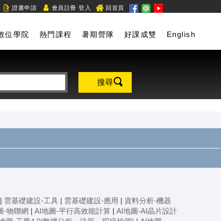
/
證書申請
會員註冊
登入
回首頁
數位學院
熱門課程
暑期營隊
好課成雙
English
搜尋
|
雲基礎建設-工具
|
雲基礎建設-應用
|
資料分析-機器
圖-物聯網
|
AI地圖-平行高效能計算
|
AI地圖-AI晶片設計