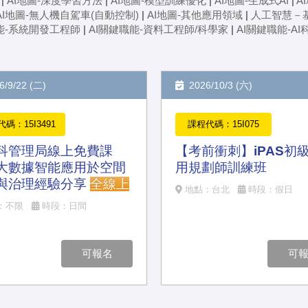
|
AI地圖-深度學習方法
|
AI地圖-模型訓練優化
|
AI地圖-生成式AI
|
A
AI地圖-無人機自駕車(自動控制)
|
AI地圖-其他應用領域
|
人工智慧－
能-系統開發工程師
|
AI關鍵職能-資料工程師/科學家
|
AI關鍵職能-A
/9/22 (二)
2026/10/3 (六)
碼：15I3491
課程代碼：15I075
科管理局線上免費課
【考前衝刺】iPAS初級
大數據智能應用於空間
用規劃師訓練班
與治理經驗分享
全線上
地點：台北
時段：假日
：不限
時段：日間
可報名
可