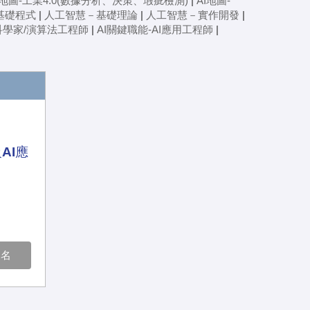
I地圖-工業4.0(數據分析、決策、瑕疵檢測)
|
AI地圖-
基礎程式
|
人工智慧－基礎理論
|
人工智慧－實作開發
|
I科學家/演算法工程師
|
AI關鍵職能-AI應用工程師
|
AI應
報名