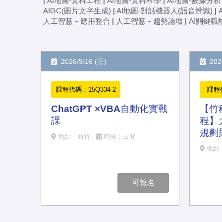
|
AI地圖-資料工程
|
AI地圖-資料科學
|
AI地圖-數據分析
AIGC(圖片文字生成)
|
AI地圖-對話機器人(語音辨識)
|
人工智慧－應用整合
|
人工智慧－趨勢論壇
|
AI關鍵職
2026/9/16 (三)
2026
課程代碼：15Q334-2
課程代
ChatGPT ×VBA自動化實戰
【竹
課
程】
規劃
地點：新竹
時段：日間
地點
可報名