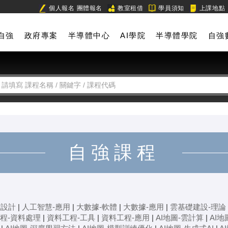
個人報名
團體報名
教室租借
學員須知
上課地點
自強
政府專案
半導體中心
AI學院
半導體學院
自強
自強課程
式設計
|
人工智慧-應用
|
大數據-軟體
|
大數據-應用
|
雲基礎建設-理論
程-資料處理
|
資料工程-工具
|
資料工程-應用
|
AI地圖-雲計算
|
AI地