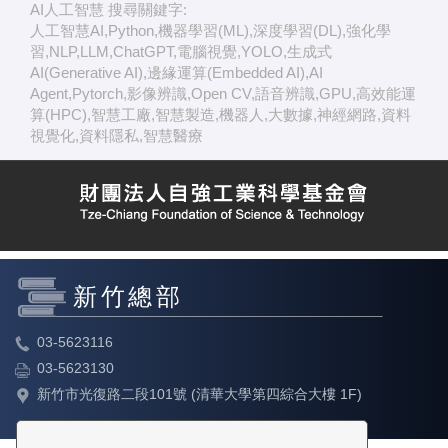
AI人工智慧 搜尋關鍵字:
人工智慧AI,Python,機器學習(ML),深度學習(DL),強化學
習,NLP,LLM,ChatGPT,電腦視覺,YOLO,生成式
AI(Generative AI),邊緣運算(Embedded AI),AI
Agent,Pytorch,影像辨識,Open CV,語音辨識,GPU,高效能運
算(HPC),智慧工廠,智慧製造,機器人,大數據,神經網路,資料
視覺化,資料隱私,智慧醫療
新竹總部
03-5623116
03-5623130
新竹市光復路二段101號 (清華大學第四綜合大樓 1F)