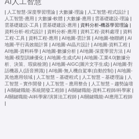
AI人工智慧
|
人工智慧-深度學習理論
|
大數據-理論
|
人工智慧-程式設計
|
人工智慧-應用
|
大數據-軟體
|
大數據-應用
|
雲基礎建設-理論
|
雲基礎建設-工具
|
雲基礎建設-應用
|
資料分析-機器學習理論
|
資料分析-程式設計
|
資料分析-應用
|
資料工程-資料處理
|
資料
工程-工具
|
資料工程-應用
|
AI地圖-雲計算
|
AI地圖-物聯網
|
AI
地圖-平行高效能計算
|
AI地圖-AI晶片設計
|
AI地圖-資料工程
|
AI地圖-資料科學
|
AI地圖-數據分析
|
AI地圖-深度學習方法
|
AI
地圖-模型訓練優化
|
AI地圖-生成式AI
|
AI地圖-工業4.0(數據分
析、決策、瑕疵檢測)
|
AI地圖-AIGC(圖片文字生成)
|
AI地圖-對
話機器人(語音辨識)
|
AI地圖-無人機自駕車(自動控制)
|
AI地圖-
其他應用領域
|
人工智慧－基礎程式
|
人工智慧－基礎理論
|
人
工智慧－實作開發
|
人工智慧－應用整合
|
人工智慧－趨勢論壇
|
AI關鍵職能-系統開發工程師
|
AI關鍵職能-資料工程師/科學家
|
AI關鍵職能-AI科學家/演算法工程師
|
AI關鍵職能-AI應用工程師
|